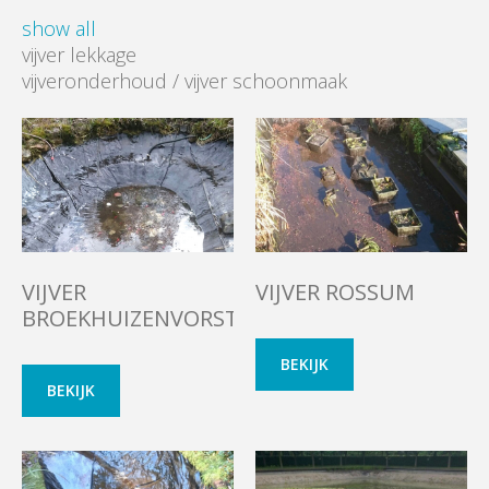
show all
vijver lekkage
vijveronderhoud / vijver schoonmaak
VIJVER
VIJVER ROSSUM
BROEKHUIZENVORST
BEKIJK
BEKIJK