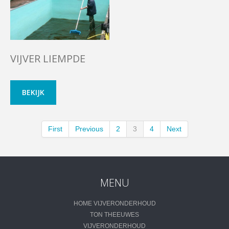
VIJVER LIEMPDE
BEKIJK
First
Previous
2
3
4
Next
MENU
HOME VIJVERONDERHOUD
TON THEEUWES
VIJVERONDERHOUD