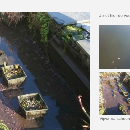
U ziet hier de v
Vijver na scho