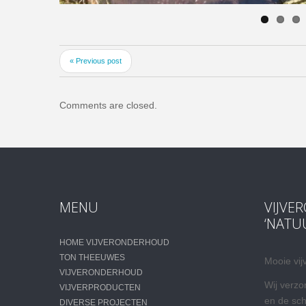
« Previous post
Comments are closed.
MENU
VIJVE
‘NATU
HOME VIJVERONDERHOUD
TON THEEUWES
Mooie vij
VIJVERONDERHOUD
Wij verzo
VIJVERPRODUCTEN
en de sc
DIVERSE PROJECTEN