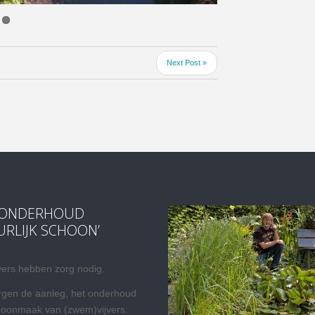
Next Post »
RONDERHOUD
URLIJK SCHOON’
vers hebben zorg nodig.
rgen de aanleg, het onderhoud
hoonmaak van (zwem)vijvers.