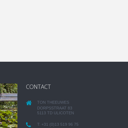
CONTACT
TON THEEUWES
DORPSSTRAAT 83
5113 TD ULICOTEN
T:
+31 (0)13 519 96 75