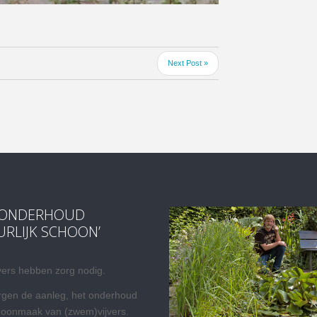
Next Post »
RONDERHOUD
URLIJK SCHOON’
vers hebben zorg nodig.
rgen de aanleg, het onderhoud
hoonmaak van (zwem)vijvers.