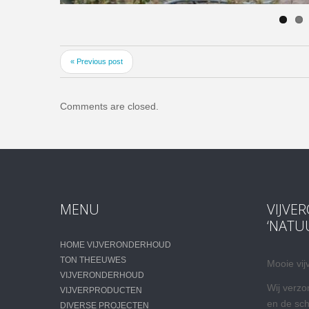
« Previous post
Comments are closed.
MENU
VIJVE
‘NATU
HOME VIJVERONDERHOUD
TON THEEUWES
Mooie vij
VIJVERONDERHOUD
Wij verzo
VIJVERPRODUCTEN
en de sc
DIVERSE PROJECTEN