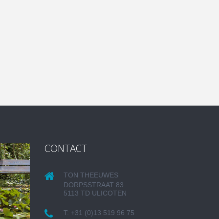
CONTACT
TON THEEUWES
DORPSSTRAAT 83
5113 TD ULICOTEN
T:
+31 (0)13 519 96 75