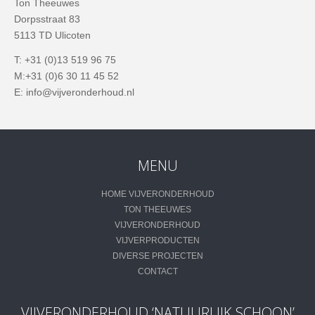
Ton Theeuwes
Dorpsstraat 83
5113 TD Ulicoten
T: +31 (0)13 519 96 75
M:+31 (0)6 30 11 45 52
E: info@vijveronderhoud.nl
MENU
HOME VIJVERONDERHOUD
TON THEEUWES
VIJVERONDERHOUD
VIJVERPRODUCTEN
DIVERSE PROJECTEN
CONTACT
VIJVERONDERHOUD ‘NATUURLIJK SCHOON’