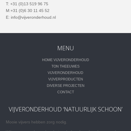
T: +31 (0)13 519 96 75
M:+31 (0)6 30 11 45 52
E: info@vijveronderhoud.nl
MENU
HOME VIJVERONDERHOUD
TON THEEUWES
VIJVERONDERHOUD
VIJVERPRODUCTEN
DIVERSE PROJECTEN
CONTACT
VIJVERONDERHOUD ‘NATUURLIJK SCHOON’
Mooie vijvers hebben zorg nodig.