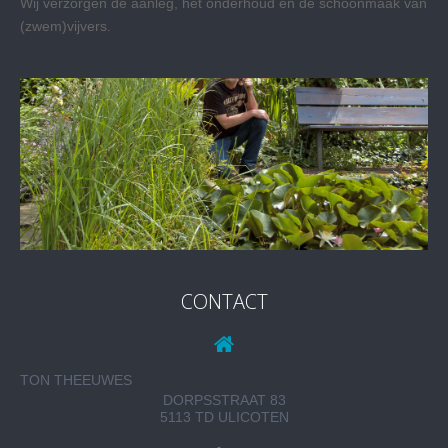
Wij verzorgen de aanleg, het onderhoud en de schoonmaak van
(zwem)vijvers.
CONTACT
TON THEEUWES
DORPSSTRAAT 83
5113 TD ULICOTEN