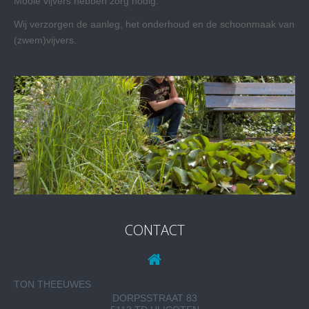
Mooie vijvers hebben zorg nodig.
Wij verzorgen de aanleg, het onderhoud en de schoonmaak van
(zwem)vijvers.
CONTACT
TON THEEUWES
DORPSSTRAAT 83