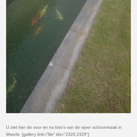
U ziet hier de voor en na foto’s van de vijver schoonmaak in
Meerle. [gallery link="file" ids="2328,2329"]