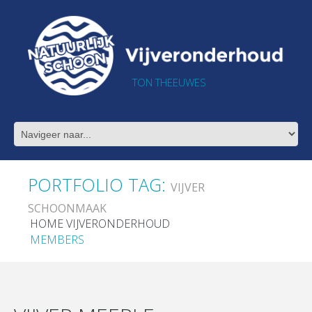
TON THEEUWES
PORTFOLIO TAG:
VIJVER
SCHOONMAAK
HOME VIJVERONDERHOUD
MEMBERS