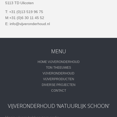
5113 TD Ulicoten
T: +31 (0)13 519 96 75
M:+31 (0)6 30 11 45 52
E: info@vijveronderhoud.nl
MENU
HOME VIJVERONDERHOUD
TON THEEUWES
VIJVERONDERHOUD
VIJVERPRODUCTEN
DIVERSE PROJECTEN
CONTACT
VIJVERONDERHOUD ‘NATUURLIJK SCHOON’