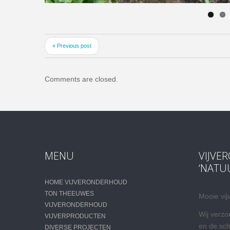
« Previous post
Comments are closed.
MENU
VIJVE
‘NATU
HOME VIJVERONDERHOUD
TON THEEUWES
Mooie vij
VIJVERONDERHOUD
Wij verzo
VIJVERPRODUCTEN
en de sc
DIVERSE PROJECTEN