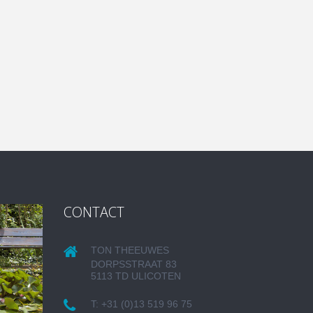
CONTACT
TON THEEUWES
DORPSSTRAAT 83
5113 TD ULICOTEN
T:
+31 (0)13 519 96 75