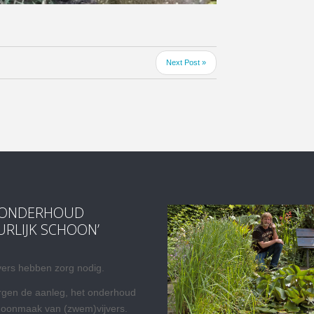
Next Post »
RONDERHOUD
URLIJK SCHOON’
vers hebben zorg nodig.
rgen de aanleg, het onderhoud
hoonmaak van (zwem)vijvers.