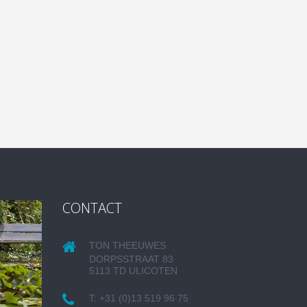
CONTACT
TON THEEUWES
DORPSSTRAAT 83
5113 TD ULICOTEN
T:
+31 (0)13 519 96 75