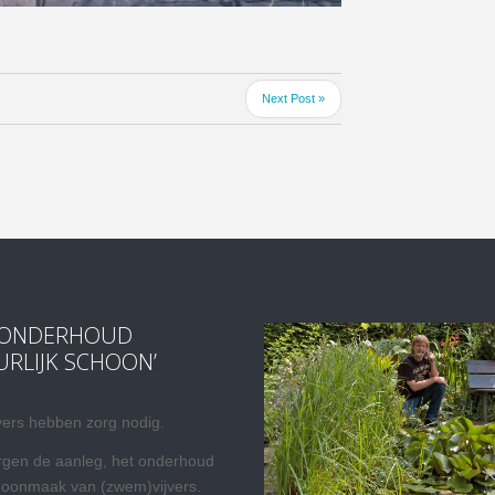
Next Post »
RONDERHOUD
URLIJK SCHOON’
vers hebben zorg nodig.
rgen de aanleg, het onderhoud
hoonmaak van (zwem)vijvers.