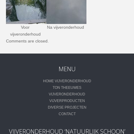
Voor
Na vijveronderhoud
vijveronderhoud
Comments are closed.
MENU
HOME VIJVERONDERHOUD
TON THEEUWES
VIJVERONDERHOUD
VIJVERPRODUCTEN
DIVERSE PROJECTEN
CONTACT
VIJVERONDERHOUD ‘NATUURLIJK SCHOON’